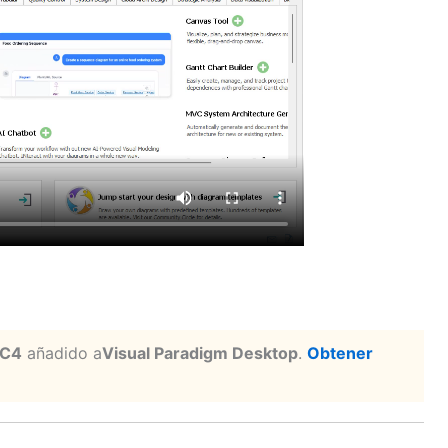
 C4
añadido a
Visual Paradigm Desktop
.
Obtener