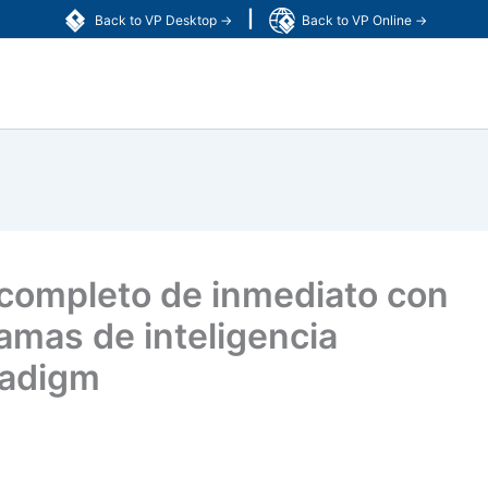
|
Back to VP Desktop →
Back to VP Online →
completo de inmediato con
amas de inteligencia
aradigm