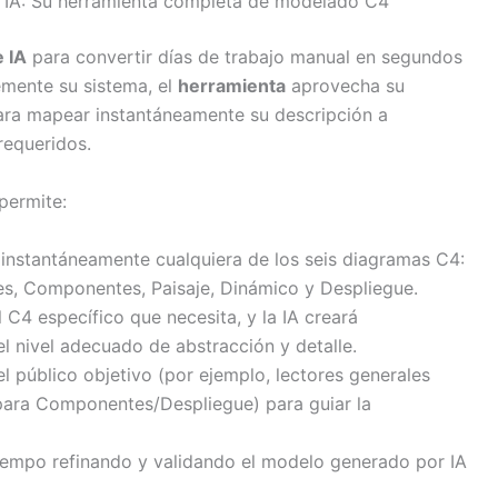
 IA: Su herramienta completa de modelado C4
 IA
para convertir días de trabajo manual en segundos
emente su sistema, el
herramienta
aprovecha su
ra mapear instantáneamente su descripción a
requeridos.
permite:
instantáneamente cualquiera de los seis diagramas C4:
s, Componentes, Paisaje, Dinámico y Despliegue.
l C4 específico que necesita, y la IA creará
 nivel adecuado de abstracción y detalle.
el público objetivo (por ejemplo, lectores generales
 para Componentes/Despliegue) para guiar la
iempo refinando y validando el modelo generado por IA