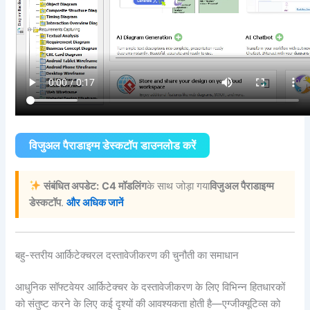
विजुअल पैराडाइग्म डेस्कटॉप डाउनलोड करें
संबंधित अपडेट:
C4 मॉडलिंग
के साथ जोड़ा गया
विजुअल पैराडाइग्म
डेस्कटॉप
.
और अधिक जानें
बहु-स्तरीय आर्किटेक्चरल दस्तावेजीकरण की चुनौती का समाधान
आधुनिक सॉफ्टवेयर आर्किटेक्चर के दस्तावेजीकरण के लिए विभिन्न हितधारकों
को संतुष्ट करने के लिए कई दृश्यों की आवश्यकता होती है—एग्जीक्यूटिव्स को