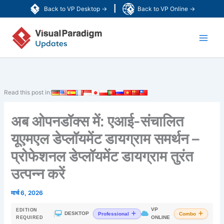
Skip
|
Back to VP Desktop →
Back to VP Online →
to
Main
content
Men
Read this post in:
अब ओपनडॉक्स में: एआई-संचालित
यूएमएल डेप्लॉयमेंट डायग्राम समर्थन –
प्रोफेशनल डेप्लॉयमेंट डायग्राम तुरंत
उत्पन्न करें
मार्च 6, 2026
VP
EDITION
|
DESKTOP
Professional
Combo
ONLINE
REQUIRED