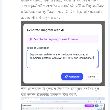
उदाहरण प्रॉम्प्ट: “एवीएस ईसी2, आरडीएस और लोड बैलेंसर के
साथ माइक्रोसर्विस-आधारित ई-कॉमर्स प्लेटफॉर्म के लिए डेप्लॉयमेंट
आर्किटेक्चर” या “एप्लीकेशन सर्वर, डेटाबेस नोड्स और फायरवॉल
के साथ ऑन-प्रिमाइस क्लस्टर।”
नीचे ओपनडॉक्स के यूएमएल डेप्लॉयमेंट डायग्राम जनरेटर टूल
द्वारा उत्पन्न डेप्लॉयमेंट डायग्राम दिया गया है: