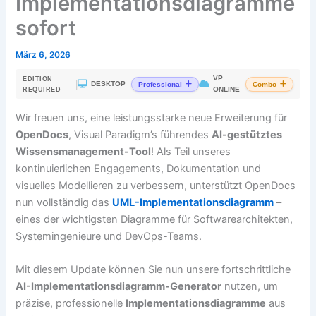
Implementationsdiagramme
sofort
März 6, 2026
VP
EDITION
|
DESKTOP
Professional
Combo
ONLINE
REQUIRED
Wir freuen uns, eine leistungsstarke neue Erweiterung für
OpenDocs
, Visual Paradigm’s führendes
AI-gestütztes
Wissensmanagement-Tool
! Als Teil unseres
kontinuierlichen Engagements, Dokumentation und
visuelles Modellieren zu verbessern, unterstützt OpenDocs
nun vollständig das
UML-Implementationsdiagramm
–
eines der wichtigsten Diagramme für Softwarearchitekten,
Systemingenieure und DevOps-Teams.
Mit diesem Update können Sie nun unsere fortschrittliche
AI-Implementationsdiagramm-Generator
nutzen, um
präzise, professionelle
Implementationsdiagramme
aus