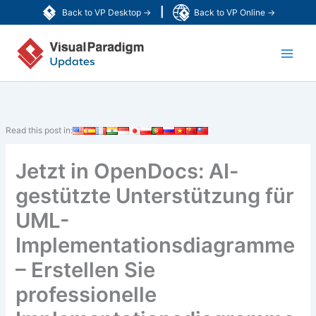
Zum
|
Back to VP Desktop →
Back to VP Online →
Inhalt
Main
springen
Men
Read this post in:
Jetzt in OpenDocs: AI-
gestützte Unterstützung für
UML-
Implementationsdiagramme
– Erstellen Sie
professionelle