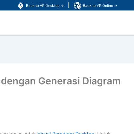
|
Back to VP Desktop →
Back to VP Online →
 dengan Generasi Diagram
uan besar untuk
Visual Paradigm Desktop
. Untuk