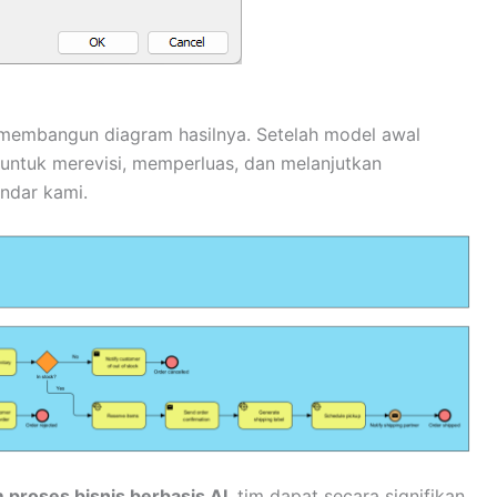
embangun diagram hasilnya. Setelah model awal
uh untuk merevisi, memperluas, dan melanjutkan
ndar kami.
proses bisnis berbasis AI
, tim dapat secara signifikan