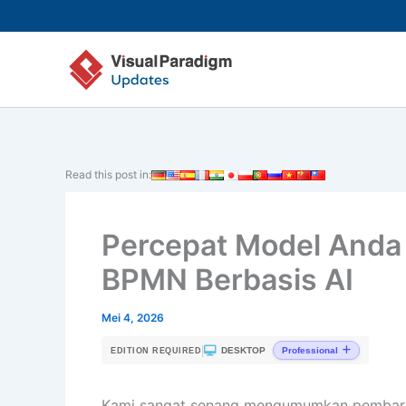
Lewati
ke
konten
Read this post in:
Percepat Model Anda
BPMN Berbasis AI
Mei 4, 2026
|
DESKTOP
Professional
EDITION REQUIRED
Kami sangat senang mengumumkan pembar