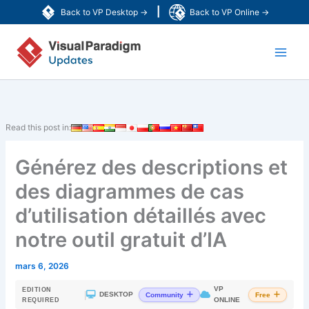
Aller
|
Back to VP Desktop →
Back to VP Online →
au
Main
contenu
Men
Read this post in:
Générez des descriptions et
des diagrammes de cas
d’utilisation détaillés avec
notre outil gratuit d’IA
mars 6, 2026
VP
EDITION
|
DESKTOP
Community
Free
ONLINE
REQUIRED