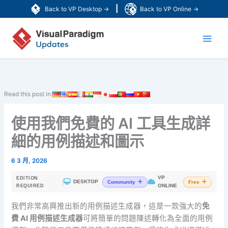
跳
|
Back to VP Desktop →
Back to VP Online →
至
Main
主
要
Men
內
容
Read this post in:
使用我們免費的 AI 工具生成詳
細的用例描述和圖示
6 3 月, 2026
VP
EDITION
|
DESKTOP
Community
Free
ONLINE
REQUIRED
我們非常高興推出新的用例描述生成器，這是一款強大的
免
費 AI 用例描述生成器
可將簡單的問題陳述轉化為全面的用例