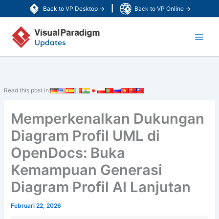
Lewati
|
Back to VP Desktop →
Back to VP Online →
ke
Main
konten
Men
Read this post in:
Memperkenalkan Dukungan
Diagram Profil UML di
OpenDocs: Buka
Kemampuan Generasi
Diagram Profil AI Lanjutan
Februari 22, 2026