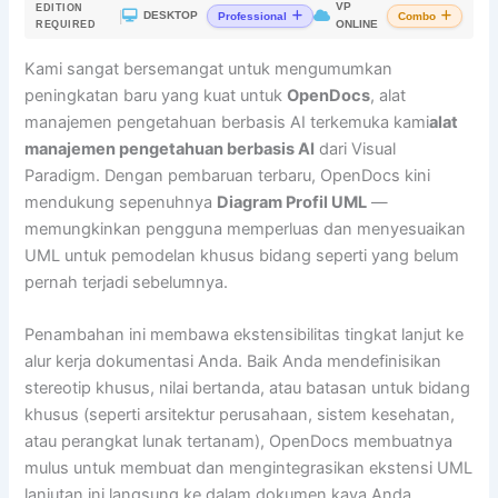
VP
EDITION
|
DESKTOP
Professional
Combo
ONLINE
REQUIRED
Kami sangat bersemangat untuk mengumumkan
peningkatan baru yang kuat untuk
OpenDocs
, alat
manajemen pengetahuan berbasis AI terkemuka kami
alat
manajemen pengetahuan berbasis AI
dari Visual
Paradigm. Dengan pembaruan terbaru, OpenDocs kini
mendukung sepenuhnya
Diagram Profil UML
—
memungkinkan pengguna memperluas dan menyesuaikan
UML untuk pemodelan khusus bidang seperti yang belum
pernah terjadi sebelumnya.
Penambahan ini membawa ekstensibilitas tingkat lanjut ke
alur kerja dokumentasi Anda. Baik Anda mendefinisikan
stereotip khusus, nilai bertanda, atau batasan untuk bidang
khusus (seperti arsitektur perusahaan, sistem kesehatan,
atau perangkat lunak tertanam), OpenDocs membuatnya
mulus untuk membuat dan mengintegrasikan ekstensi UML
lanjutan ini langsung ke dalam dokumen kaya Anda.