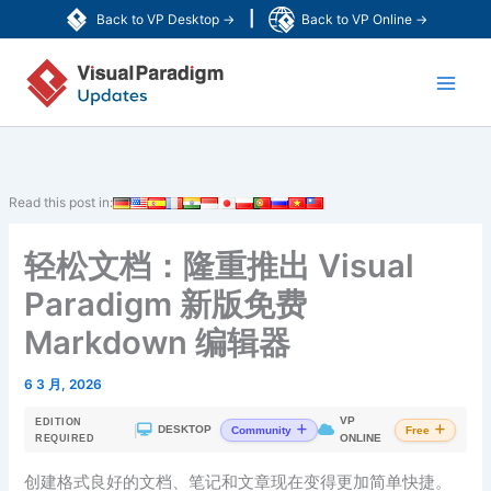
跳
|
Back to VP Desktop →
Back to VP Online →
至
Main
内
容
Men
Read this post in:
轻松文档：隆重推出 Visual
Paradigm 新版免费
Markdown 编辑器
6 3 月, 2026
VP
EDITION
|
DESKTOP
Community
Free
ONLINE
REQUIRED
创建格式良好的文档、笔记和文章现在变得更加简单快捷。