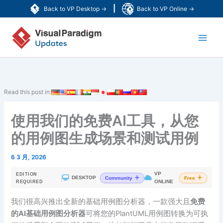
跳
|
Back to VP Desktop →
Back to VP Online →
至
Main
内
容
Men
Read this post in:
使用我们的免费AI工具，从您
的用例图生成场景和测试用例
6 3 月, 2026
VP
EDITION
|
DESKTOP
Community
Free
ONLINE
REQUIRED
我们很高兴推出全新的基础用例图分析器，一款强大且
免费
的AI基础用例图分析器
可将您的PlantUML用例图转换为可执