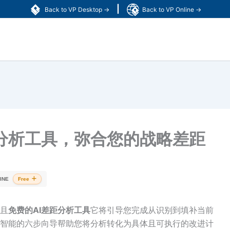
|
Back to VP Desktop →
Back to VP Online →
距分析工具，弥合您的战略差距
INE
Free
且
免费的AI差距分析工具
它将引导您完成从识别到填补当前
智能的六步向导帮助您将分析转化为具体且可执行的改进计