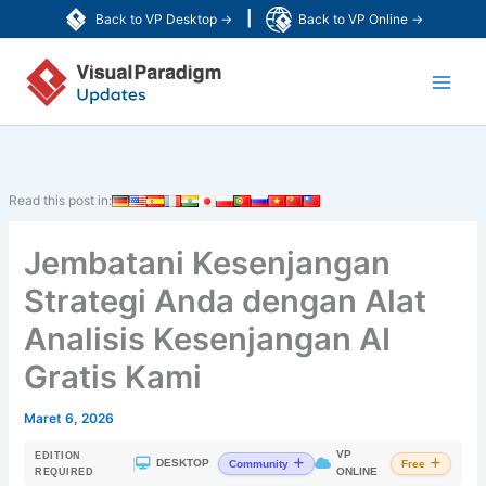
Lewati
|
Back to VP Desktop →
Back to VP Online →
ke
Main
konten
Men
Read this post in:
Jembatani Kesenjangan
Strategi Anda dengan Alat
Analisis Kesenjangan AI
Gratis Kami
Maret 6, 2026
VP
EDITION
|
DESKTOP
Community
Free
ONLINE
REQUIRED