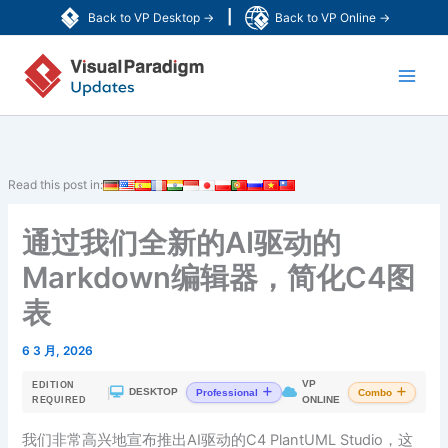
跳
|
Back to VP Desktop →
Back to VP Online →
至
Main
内
容
Men
Read this post in:
通过我们全新的AI驱动的
Markdown编辑器，简化C4图
表
6 3 月, 2026
VP
EDITION
|
DESKTOP
Professional
Combo
ONLINE
REQUIRED
我们非常高兴地宣布推出AI驱动的C4 PlantUML Studio，这