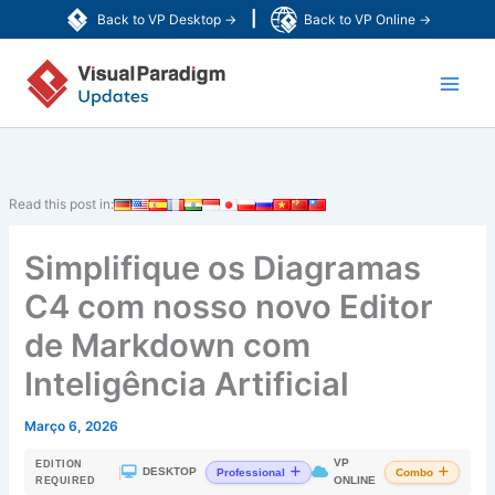
Skip
|
Back to VP Desktop →
Back to VP Online →
to
Main
content
Men
Read this post in:
Simplifique os Diagramas
C4 com nosso novo Editor
de Markdown com
Inteligência Artificial
Março 6, 2026
VP
EDITION
|
DESKTOP
Professional
Combo
ONLINE
REQUIRED