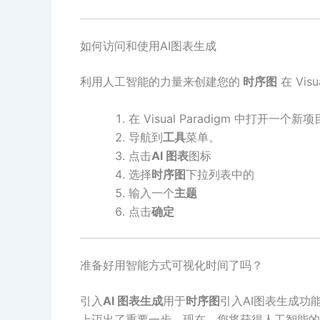
如何访问和使用AI图表生成
利用人工智能的力量来创建您的
时序图
在 Vis
在 Visual Paradigm 中打开一个
导航到
工具
菜单。
点击
AI 图表
图标
选择
时序图
下拉列表中的
输入一个
主题
点击
确定
准备好用智能方式可视化时间了吗？
引入
AI 图表生成
用于
时序图
引入AI图表生成功
上迈出了重要一步。现在，您将获得人工智能的