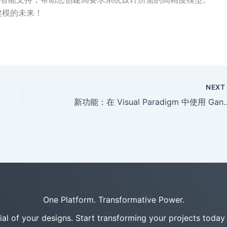
统建模的未来！
NEX
新功能：在 Visual Paradigm 中
One Platform. Transformative Power.
tial of your designs. Start transforming your projects today