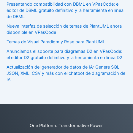
Presentando compatibilidad con DBML en VPasCode: el
editor de DBML gratuito definitivo y la herramienta en línea
de DBML
Nueva interfaz de selección de temas de PlantUML ahora
disponible en VPasCode
Temas de Visual Paradigm y Rose para PlantUML
Anunciamos el soporte para diagramas D2 en VPasCode:
el editor D2 gratuito definitivo y la herramienta en línea D2
Actualización del generador de datos de IA: Genere SQL,
JSON, XML, CSV y más con el chatbot de diagramación de
IA
One Platform. Transformative Power.