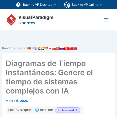
Ir
|
Back to VP Desktop →
Back to VP Online →
al
Main
contenido
Men
Read this post in:
Diagramas de Tiempo
Instantáneos: Genere el
tiempo de sistemas
complejos con IA
marzo 6, 2026
|
DESKTOP
Professional
EDITION REQUIRED