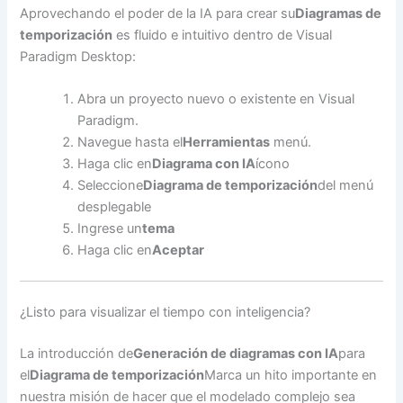
Aprovechando el poder de la IA para crear su
Diagramas de
temporización
es fluido e intuitivo dentro de Visual
Paradigm Desktop:
Abra un proyecto nuevo o existente en Visual
Paradigm.
Navegue hasta el
Herramientas
menú.
Haga clic en
Diagrama con IA
ícono
Seleccione
Diagrama de temporización
del menú
desplegable
Ingrese un
tema
Haga clic en
Aceptar
¿Listo para visualizar el tiempo con inteligencia?
La introducción de
Generación de diagramas con IA
para
el
Diagrama de temporización
Marca un hito importante en
nuestra misión de hacer que el modelado complejo sea