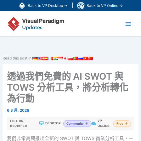
跳
|
Back to VP Desktop →
Back to VP Online →
至
Main
主
要
Men
內
容
Read this post in:
透過我們免費的 AI SWOT 與
TOWS 分析工具，將分析轉化
為行動
6 3 月, 2026
VP
EDITION
|
DESKTOP
Community
Free
ONLINE
REQUIRED
我們非常高興推出全新的 SWOT 與 TOWS 商業分析工具，一