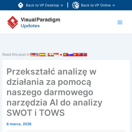
Przejdź
|
Back to VP Desktop →
Back to VP Online →
do
Main
treści
Men
Read this post in:
Przekształć analizę w
działania za pomocą
naszego darmowego
narzędzia AI do analizy
SWOT i TOWS
6 marca, 2026