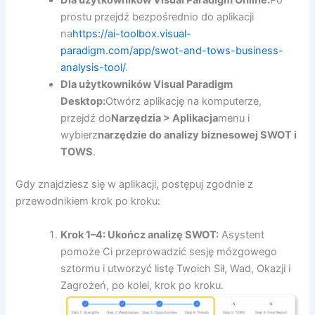
Dla użytkowników Visual Paradigm Online:
Po
prostu przejdź bezpośrednio do aplikacji
na
https://ai-toolbox.visual-
paradigm.com/app/swot-and-tows-business-
analysis-tool/
.
Dla użytkowników Visual Paradigm
Desktop:
Otwórz aplikację na komputerze,
przejdź do
Narzędzia > Aplikacja
menu i
wybierz
narzędzie do analizy biznesowej SWOT i
TOWS
.
Gdy znajdziesz się w aplikacji, postępuj zgodnie z
przewodnikiem krok po kroku:
Krok 1–4: Ukończ analizę SWOT:
Asystent
pomoże Ci przeprowadzić sesję mózgowego
sztormu i utworzyć listę Twoich Sił, Wad, Okazji i
Zagrożeń, po kolei, krok po kroku.