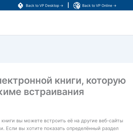
|
Back to VP Desktop →
Back to VP Online →
ектронной книги, которую
жиме встраивания
книги вы можете встроить её на другие веб-сайты
ми. Если вы хотите показать определённый раздел