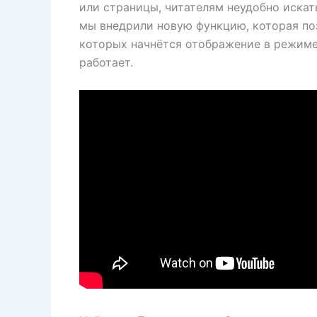
или страницы, читателям неудобно искат
мы внедрили новую функцию, которая поз
которых начнётся отображение в режиме
работает.