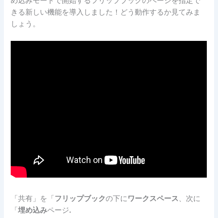
め込みモードで開始するフリップブックのページを指定で
きる新しい機能を導入しました！どう動作するか見てみま
しょう。
「共有」を「
フリップブック
の下に
ワークスペース
、次に
「
埋め込み
ページ
.