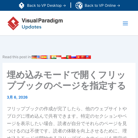
内
|
Back to VP Desktop →
Back to VP Online →
容
Main
を
ス
Men
キ
ッ
プ
Read this post in:
埋め込みモードで開くフリッ
プブックのページを指定する
3月 6, 2026
フリップブックの作成が完了したら、他のウェブサイトや
ブログに埋め込んで共有できます。特定のセクションやペ
ージを表示したい場合、読者が自分でそれらのページを見
つけるのは不便です。読者の体験を向上させるために、埋