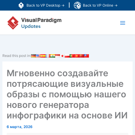
Перейти
|
Back to VP Desktop →
Back to VP Online →
к
Main
содержимому
Men
Read this post in:
Мгновенно создавайте
потрясающие визуальные
образы с помощью нашего
нового генератора
инфографики на основе ИИ
6 марта, 2026