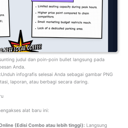
sunting judul dan poin-poin bullet langsung pada
pesan Anda.
:
Unduh infografis selesai Anda sebagai gambar PNG
tasi, laporan, atau berbagi secara daring.
ru
ngakses alat baru ini:
line (Edisi Combo atau lebih tinggi):
Langsung