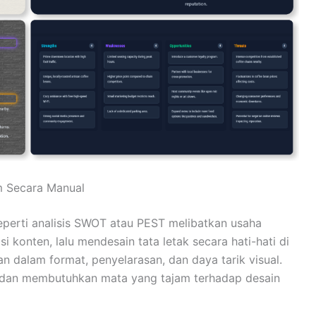
 Secara Manual
perti analisis SWOT atau PEST melibatkan usaha
 konten, lalu mendesain tata letak secara hati-hati di
tan dalam format, penyelarasan, dan daya tarik visual.
 dan membutuhkan mata yang tajam terhadap desain