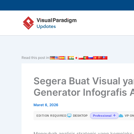
Lewati
ke
konten
Read this post in:
Segera Buat Visual 
Generator Infografis 
Maret 6, 2026
|
DESKTOP
VP ON
Professional
EDITION REQUIRED
Mengubah analisis strategis yang kompleks me