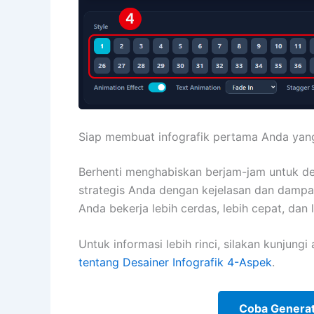
Siap membuat infografik pertama Anda yan
Berhenti menghabiskan berjam-jam untuk d
strategis Anda dengan kejelasan dan dampa
Anda bekerja lebih cerdas, lebih cepat, dan l
Untuk informasi lebih rinci, silakan kunjung
tentang Desainer Infografik 4-Aspek
.
Coba Generato