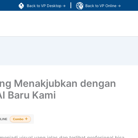
|
Back to VP Desktop →
Back to VP Online →
yang Menakjubkan dengan
AI Baru Kami
LINE
Combo
njadi visual yang jelas dan terlihat profesional bisa