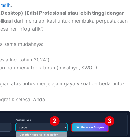
rafik
.
esktop) (Edisi Profesional atau lebih tinggi dengan
likasi
dari menu aplikasi untuk membuka perpustakaan
esainer Infografik”.
nya sama mudahnya:
sla Inc. tahun 2024”).
nkan dari menu tarik-turun (misalnya, SWOT).
gian atas untuk menjelajahi gaya visual berbeda untuk
grafik selesai Anda.