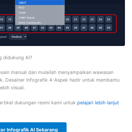
g didukung AI?
esain manual dan mulailah menyampaikan wawasan
k. Desainer Infografik 4-Aspek hadir untuk membantu
ebih visual.
i artikel dukungan resmi kami untuk
pelajari lebih lanjut
r Infografik AI Sekarang