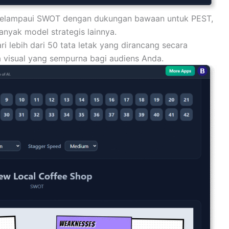
elampaui SWOT dengan dukungan bawaan untuk PEST,
anyak model strategis lainnya.
ari lebih dari 50 tata letak yang dirancang secara
 visual yang sempurna bagi audiens Anda.