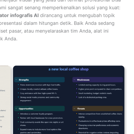
mi sangat senang memperkenalkan solusi yang kuat:
tor infografis AI
dirancang untuk mengubah topik
resentasi dalam hitungan detik. Baik Anda sedang
et pasar, atau menyelaraskan tim Anda, alat ini
uk Anda.