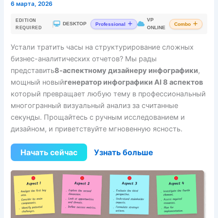
6 марта, 2026
VP
EDITION
|
DESKTOP
Professional
Combo
ONLINE
REQUIRED
Устали тратить часы на структурирование сложных
бизнес-аналитических отчетов? Мы рады
представить
8-аспектному дизайнеру инфографики
,
мощный новый
генератор инфографики AI 8 аспектов
который превращает любую тему в профессиональный
многогранный визуальный анализ за считанные
секунды. Прощайтесь с ручным исследованием и
дизайном, и приветствуйте мгновенную ясность.
Начать сейчас
Узнать больше