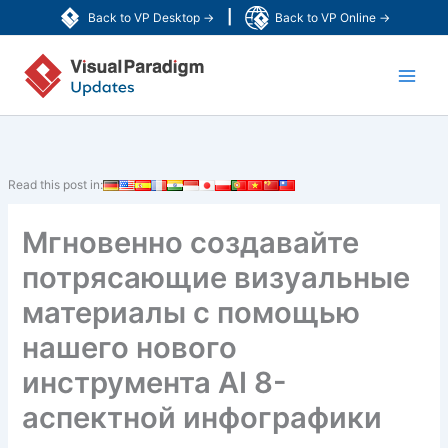
Перейти
|
Back to VP Desktop →
Back to VP Online →
к
Main
содержимому
Men
Read this post in:
Мгновенно создавайте
потрясающие визуальные
материалы с помощью
нашего нового
инструмента AI 8-
аспектной инфографики