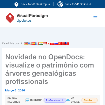
Skip
|
Back to VP Desktop →
Back to VP Online →
to
Main
content
Men
Read this post in:
Novidade no OpenDocs:
visualize o patrimônio com
árvores genealógicas
profissionais
Março 6, 2026
VP
EDITION
|
DESKTOP
Professional
Combo
ONLINE
REQUIRED