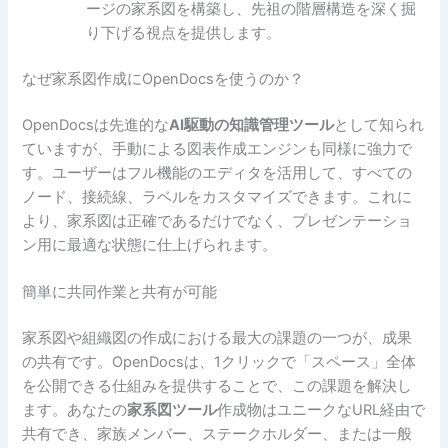
ージの家系図を構築し、先祖の階層構造を深く掘
り下げる視点を提供します。
なぜ家系図作成にOpenDocsを使うのか？
OpenDocsは先進的な
AI駆動の知識管理ツール
として知られ
ていますが、手動による図表作成エンジンも同様に強力で
す。ユーザーはフル機能のエディタを活用して、すべての
ノード、接続線、ラベルをカスタマイズできます。これに
より、家系図は正確であるだけでなく、プレゼンテーショ
ン用に最適な状態に仕上げられます。
簡単に共同作業と共有が可能
家系図や組織図の作成における最大の課題の一つが、成果
の共有です。OpenDocsは、1クリックで「スペース」全体
を公開できる仕組みを提供することで、この課題を解決し
ます。あなたの
家系図ツール
作成物はユニークなURL経由で
共有でき、家族メンバー、ステークホルダー、または一般