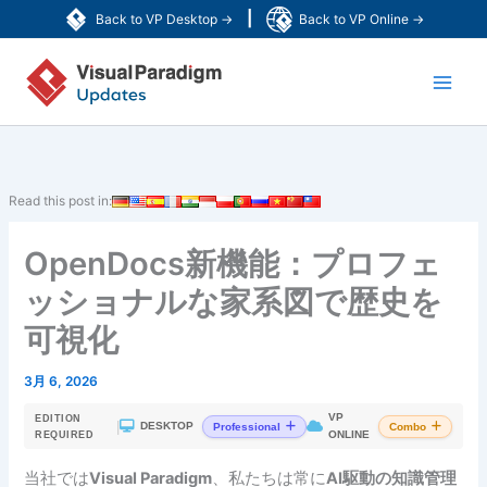
内
|
Back to VP Desktop →
Back to VP Online →
容
Main
を
ス
Men
キ
ッ
プ
Read this post in:
OpenDocs新機能：プロフェ
ッショナルな家系図で歴史を
可視化
3月 6, 2026
VP
EDITION
|
DESKTOP
Professional
Combo
ONLINE
REQUIRED
当社では
Visual Paradigm
、私たちは常に
AI駆動の知識管理