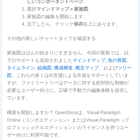
しいコンポーネントページ
.
選択
マインドマップ > 家族図
.
家族図の編集を開始します。
完了したら、クリック
保存
右上にあります。
その他の新しいチャートタイプを確認する
家族図はほんの始まりにすぎません。今回の更新では、以
下のサポートも追加されました
マインドマップ
,
魚の骨図
,
タイムライン
,
組織図
,
構成構造
,
概念マップ
、および
ツリー
図
。これらの多くはAI支援による作成をサポートしていま
すが、ファミリートリーはデータに対する絶対的な制御が
必要なユーザー向けに、正確で手動での編集体験を提供し
ています。
構築を開始しますか？ OpenDocsは、Visual Paradigm
Online（コンボエディション）またはVisual Paradigm（プ
ロフェッショナルエディション）のライセンスを持つユー
ザー向けに利用可能です。