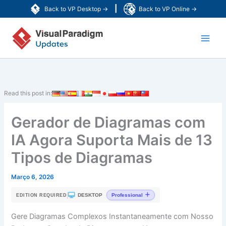
Skip
|
Back to VP Desktop →
Back to VP Online →
to
Main
content
Men
Read this post in:
Gerador de Diagramas com
IA Agora Suporta Mais de 13
Tipos de Diagramas
Março 6, 2026
|
DESKTOP
Professional
EDITION REQUIRED
Gere Diagramas Complexos Instantaneamente com Nosso