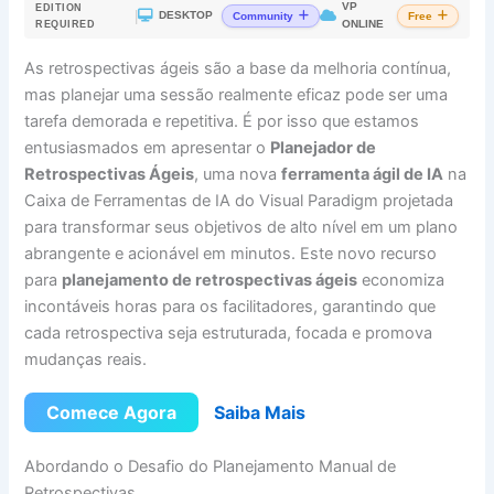
VP
EDITION
|
DESKTOP
Community
Free
ONLINE
REQUIRED
As retrospectivas ágeis são a base da melhoria contínua,
mas planejar uma sessão realmente eficaz pode ser uma
tarefa demorada e repetitiva. É por isso que estamos
entusiasmados em apresentar o
Planejador de
Retrospectivas Ágeis
, uma nova
ferramenta ágil de IA
na
Caixa de Ferramentas de IA do Visual Paradigm projetada
para transformar seus objetivos de alto nível em um plano
abrangente e acionável em minutos. Este novo recurso
para
planejamento de retrospectivas ágeis
economiza
incontáveis horas para os facilitadores, garantindo que
cada retrospectiva seja estruturada, focada e promova
mudanças reais.
Comece Agora
Saiba Mais
Abordando o Desafio do Planejamento Manual de
Retrospectivas