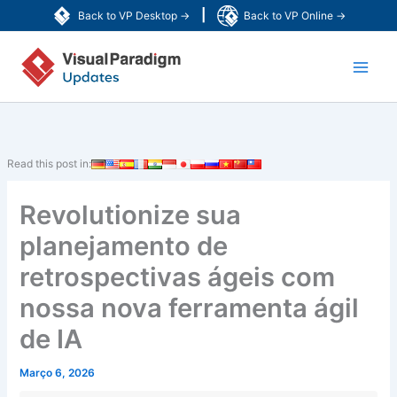
Skip
|
Back to VP Desktop →
Back to VP Online →
to
Main
content
Men
Read this post in:
Revolutionize sua
planejamento de
retrospectivas ágeis com
nossa nova ferramenta ágil
de IA
Março 6, 2026