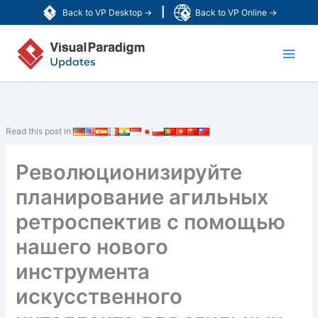
Перейти
|
Back to VP Desktop →
Back to VP Online →
к
Main
содержимому
Men
Read this post in:
Революционизируйте
планирование агильных
ретроспектив с помощью
нашего нового
инструмента
искусственного