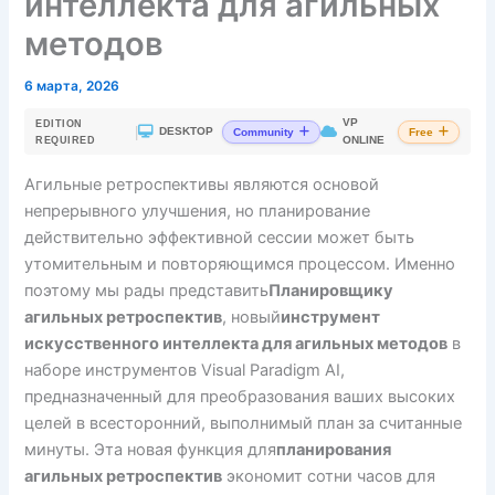
интеллекта для агильных
методов
6 марта, 2026
VP
EDITION
|
DESKTOP
Community
Free
ONLINE
REQUIRED
Агильные ретроспективы являются основой
непрерывного улучшения, но планирование
действительно эффективной сессии может быть
утомительным и повторяющимся процессом. Именно
поэтому мы рады представить
Планировщику
агильных ретроспектив
, новый
инструмент
искусственного интеллекта для агильных методов
в
наборе инструментов Visual Paradigm AI,
предназначенный для преобразования ваших высоких
целей в всесторонний, выполнимый план за считанные
минуты. Эта новая функция для
планирования
агильных ретроспектив
экономит сотни часов для