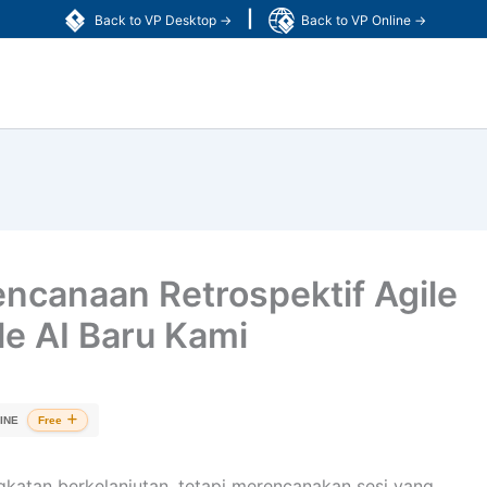
|
Back to VP Desktop →
Back to VP Online →
encanaan Retrospektif Agile
le AI Baru Kami
INE
Free
ngkatan berkelanjutan, tetapi merencanakan sesi yang