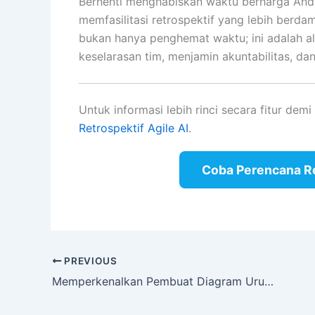
Berhenti menghabiskan waktu berharga And
memfasilitasi retrospektif yang lebih berda
bukan hanya penghemat waktu; ini adalah al
keselarasan tim, menjamin akuntabilitas, d
Untuk informasi lebih rinci secara fitur demi 
Retrospektif Agile AI
.
Coba Perencana Re
PREVIOUS
Memperkenalkan Pembuat Diagram Urutan PlantUML Gratis Kami: Buat Diagram Secara Visual, Tanpa Kode Diperlukan