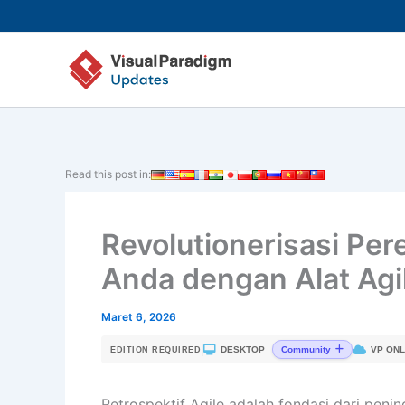
Lewati
ke
konten
Read this post in:
Revolutionerisasi Per
Anda dengan Alat Agi
Maret 6, 2026
|
DESKTOP
VP ONL
Community
EDITION REQUIRED
Retrospektif Agile adalah fondasi dari peni