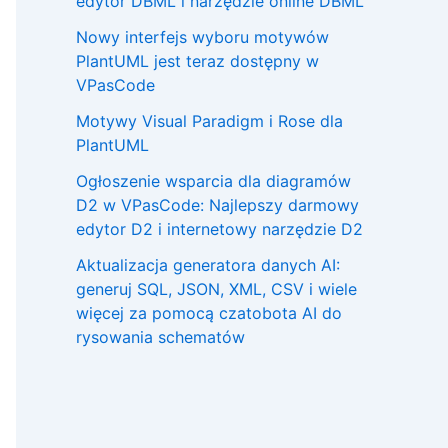
edytor DBML i narzędzie online DBML
Nowy interfejs wyboru motywów
PlantUML jest teraz dostępny w
VPasCode
Motywy Visual Paradigm i Rose dla
PlantUML
Ogłoszenie wsparcia dla diagramów
D2 w VPasCode: Najlepszy darmowy
edytor D2 i internetowy narzędzie D2
Aktualizacja generatora danych AI:
generuj SQL, JSON, XML, CSV i wiele
więcej za pomocą czatobota AI do
rysowania schematów