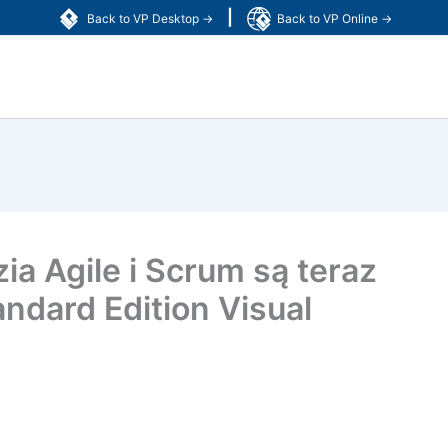
|
Back to VP Desktop →
Back to VP Online →
ia Agile i Scrum są teraz
ndard Edition Visual