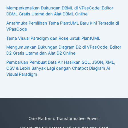
Memperkenalkan Dukungan DBML di VPasCode: Editor
DBML Gratis Utama dan Alat DBML Online
Antarmuka Pemilihan Tema PlantUML Baru Kini Tersedia di
VPasCode
Tema Visual Paradigm dan Rose untuk PlantUML
Mengumumkan Dukungan Diagram D2 di VPasCode: Editor
D2 Gratis Utama dan Alat D2 Online
Pembaruan Pembuat Data AI: Hasilkan SQL, JSON, XML,
CSV & Lebih Banyak Lagi dengan Chatbot Diagram AI
Visual Paradigm
One Platform. Transformative Power.