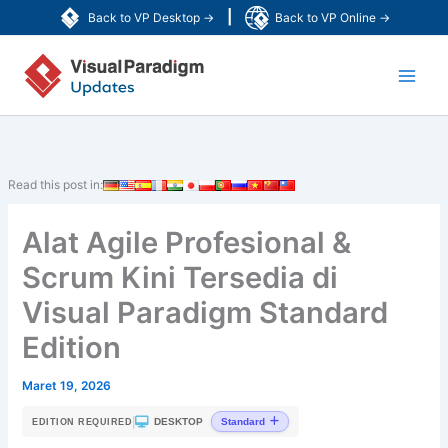
Lewati
|
Back to VP Desktop →
Back to VP Online →
ke
Main
konten
Men
Read this post in:
Alat Agile Profesional &
Scrum Kini Tersedia di
Visual Paradigm Standard
Edition
Maret 19, 2026
|
DESKTOP
Standard
EDITION REQUIRED