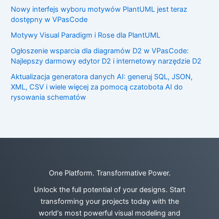
Nowy interfejs wyboru motywów PlantUML jest teraz
dostępny w VPasCode
Motywy Visual Paradigm i Rose dla PlantUML
Ogłoszenie wsparcia dla diagramów D2 w VPasCode:
Najlepszy darmowy edytor D2 i internetowy narzędzie D2
Aktualizacja generatora danych AI: generuj SQL, JSON,
XML, CSV i wiele więcej za pomocą czatobota AI do
rysowania schematów
One Platform. Transformative Power.
Unlock the full potential of your designs. Start
transforming your projects today with the
world's most powerful visual modeling and