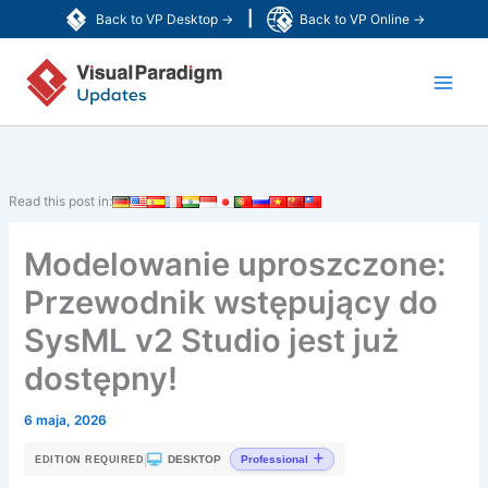
Przejdź
|
Back to VP Desktop →
Back to VP Online →
do
Main
treści
Men
Read this post in:
Modelowanie uproszczone:
Przewodnik wstępujący do
SysML v2 Studio jest już
dostępny!
6 maja, 2026
|
DESKTOP
Professional
EDITION REQUIRED