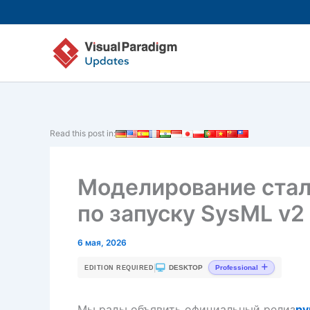
Перейти
к
содержимому
Read this post in:
Моделирование стал
по запуску SysML v2 
6 мая, 2026
|
DESKTOP
Professional
EDITION REQUIRED
Мы рады объявить официальный релиз
ру