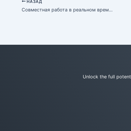
НАЗАД
Совместная работа в реальном времени переосмыслена: представляем улучшенную синхронизацию команды в Visual Paradigm OpenDocs
Unlock the full poten