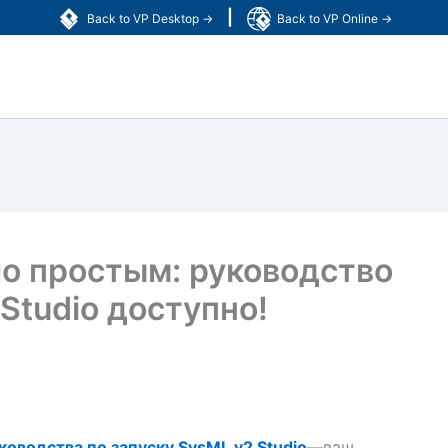
|
Back to VP Desktop →
Back to VP Online →
о простым: руководство
Studio доступно!
ководства по запуску SysML v2 Studio
—ваш