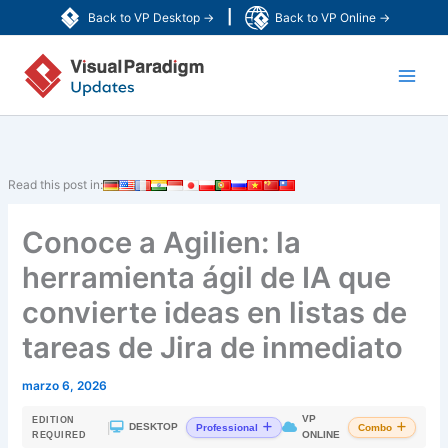
Ir
|
Back to VP Desktop →
Back to VP Online →
al
Main
contenido
Men
Read this post in:
Conoce a Agilien: la
herramienta ágil de IA que
convierte ideas en listas de
tareas de Jira de inmediato
marzo 6, 2026
VP
EDITION
|
DESKTOP
Professional
Combo
ONLINE
REQUIRED