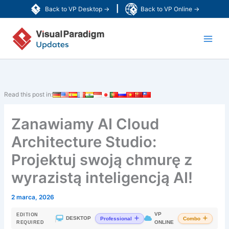
Przejdź
|
Back to VP Desktop →
Back to VP Online →
do
Main
treści
Men
Read this post in:
Zanawiamy AI Cloud
Architecture Studio:
Projektuj swoją chmurę z
wyrazistą inteligencją AI!
2 marca, 2026
VP
EDITION
|
DESKTOP
Professional
Combo
ONLINE
REQUIRED