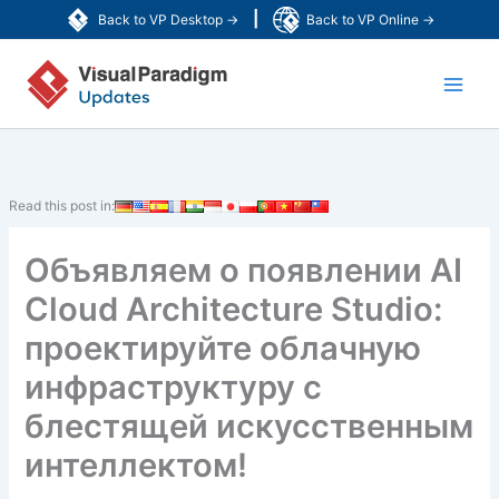
Перейти
|
Back to VP Desktop →
Back to VP Online →
к
Main
содержимому
Men
Read this post in:
Объявляем о появлении AI
Cloud Architecture Studio:
проектируйте облачную
инфраструктуру с
блестящей искусственным
интеллектом!