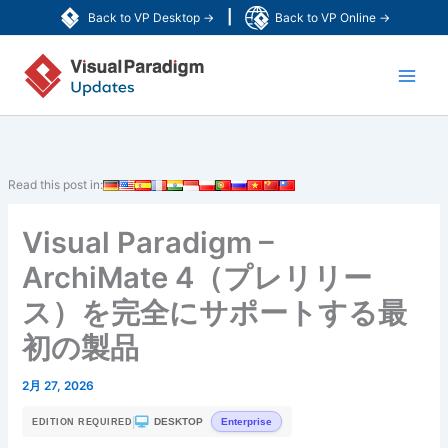
内
|
Back to VP Desktop →
Back to VP Online →
容
Main
を
ス
Men
キ
ッ
プ
Read this post in:
Visual Paradigm –
ArchiMate 4（プレリリー
ス）を完全にサポートする最
初の製品
2月 27, 2026
|
DESKTOP
Enterprise
EDITION REQUIRED