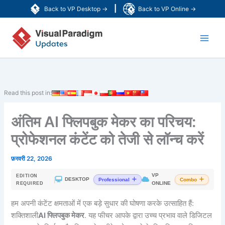
Skip
|
Back to VP Desktop →
Back to VP Online →
to
Main
content
Men
Read this post in:
अंतिम AI फ्लिपबुक मेकर का परिचय:
प्रोफेशनल कंटेंट को तेजी से लॉन्च करें
फ़रवरी 22, 2026
VP
EDITION
|
DESKTOP
Professional
Combo
ONLINE
REQUIRED
हम अपनी कंटेंट क्षमताओं में एक बड़े सुधार की घोषणा करके उत्साहित हैं:
शक्तिशाली
AI फ्लिपबुक मेकर
. यह फीचर आपके द्वारा उच्च प्रभाव वाले डिजिटल