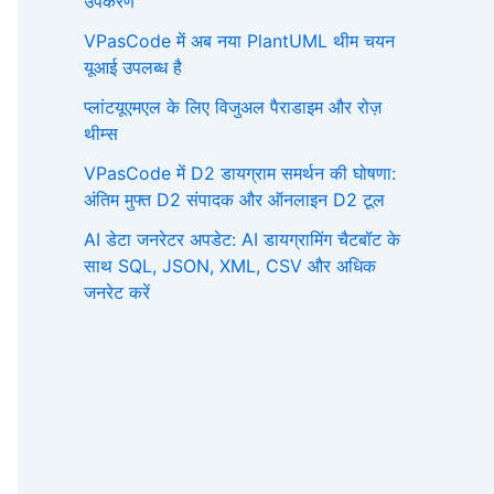
उपकरण
VPasCode में अब नया PlantUML थीम चयन
यूआई उपलब्ध है
प्लांटयूएमएल के लिए विजुअल पैराडाइम और रोज़
थीम्स
VPasCode में D2 डायग्राम समर्थन की घोषणा:
अंतिम मुफ्त D2 संपादक और ऑनलाइन D2 टूल
AI डेटा जनरेटर अपडेट: AI डायग्रामिंग चैटबॉट के
साथ SQL, JSON, XML, CSV और अधिक
जनरेट करें