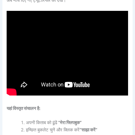
अब नीचे दिए गए ट्यूटोरियल को देखें।
यहां विस्तृत संचालन है:
अपनी किताब को ढूंढें
“मेरा फ्लिपबुक”
इच्छित बुकलेट चुनें और क्लिक करें
“साझा करें”