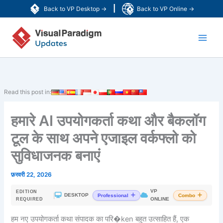
Skip
|
Back to VP Desktop →
Back to VP Online →
to
Main
content
Men
Read this post in:
हमारे AI उपयोगकर्ता कथा और बैकलॉग
टूल के साथ अपने एजाइल वर्कफ्लो को
सुविधाजनक बनाएं
फ़रवरी 22, 2026
VP
EDITION
|
DESKTOP
Professional
Combo
ONLINE
REQUIRED
हम नए उपयोगकर्ता कथा संपादक का परि�ken बहुत उत्साहित हैं, एक