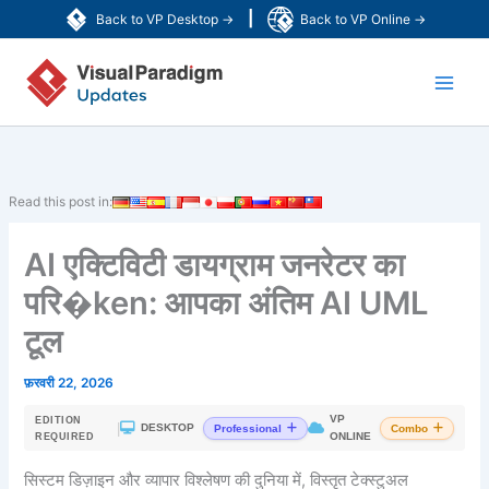
Skip
|
Back to VP Desktop →
Back to VP Online →
to
Main
content
Men
Read this post in:
AI एक्टिविटी डायग्राम जनरेटर का
परि�ken: आपका अंतिम AI UML
टूल
फ़रवरी 22, 2026
VP
EDITION
|
DESKTOP
Professional
Combo
ONLINE
REQUIRED
सिस्टम डिज़ाइन और व्यापार विश्लेषण की दुनिया में, विस्तृत टेक्स्टुअल