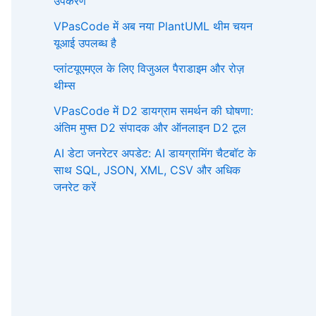
उपकरण
VPasCode में अब नया PlantUML थीम चयन
यूआई उपलब्ध है
प्लांटयूएमएल के लिए विजुअल पैराडाइम और रोज़
थीम्स
VPasCode में D2 डायग्राम समर्थन की घोषणा:
अंतिम मुफ्त D2 संपादक और ऑनलाइन D2 टूल
AI डेटा जनरेटर अपडेट: AI डायग्रामिंग चैटबॉट के
साथ SQL, JSON, XML, CSV और अधिक
जनरेट करें