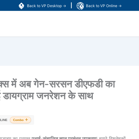
|
Back to VP Desktop →
Back to VP Online →
स में अब गेन-सरसन डीएफडी का
ई डायग्राम जनरेशन के साथ
LINE
Combo
राडाइम का प्रमुख
एआई-संचालित ज्ञान प्रबंधन उपकरण
! हमारे विश्लेषकों,