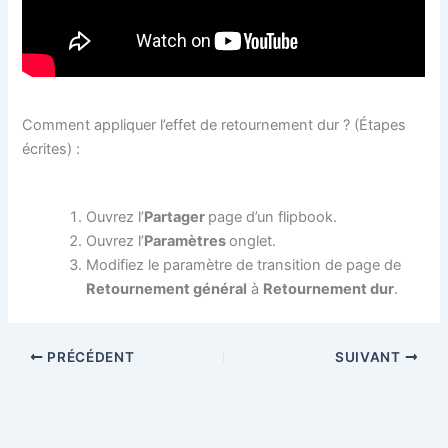
Comment appliquer l’effet de retournement dur ? (Étapes
écrites) :
Ouvrez l’
Partager
page d’un flipbook.
Ouvrez l’
Paramètres
onglet.
Modifiez le paramètre de transition de page de
Retournement général
à
Retournement dur
.
PRÉCÉDENT
SUIVANT