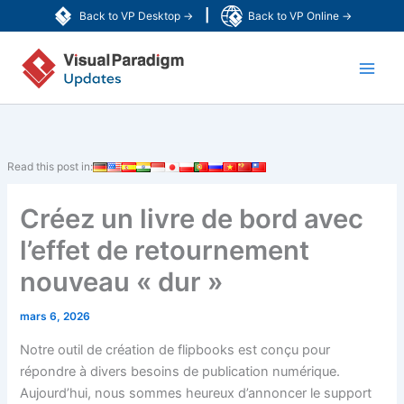
Aller
|
Back to VP Desktop →
Back to VP Online →
au
Main
contenu
Men
Read this post in:
Créez un livre de bord avec
l’effet de retournement
nouveau « dur »
mars 6, 2026
Notre outil de création de flipbooks est conçu pour
répondre à divers besoins de publication numérique.
Aujourd’hui, nous sommes heureux d’annoncer le support