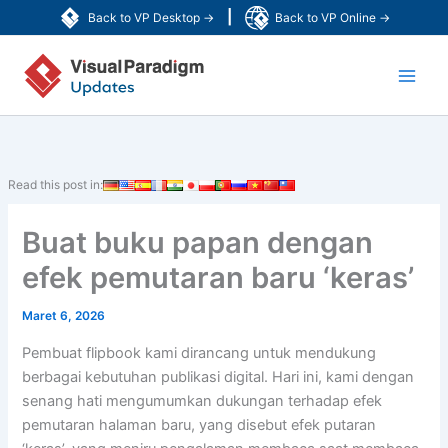
Lewati
|
Back to VP Desktop →
Back to VP Online →
ke
Main
konten
Men
Read this post in:
Buat buku papan dengan
efek pemutaran baru ‘keras’
Maret 6, 2026
Pembuat flipbook kami dirancang untuk mendukung
berbagai kebutuhan publikasi digital. Hari ini, kami dengan
senang hati mengumumkan dukungan terhadap efek
pemutaran halaman baru, yang disebut efek putaran