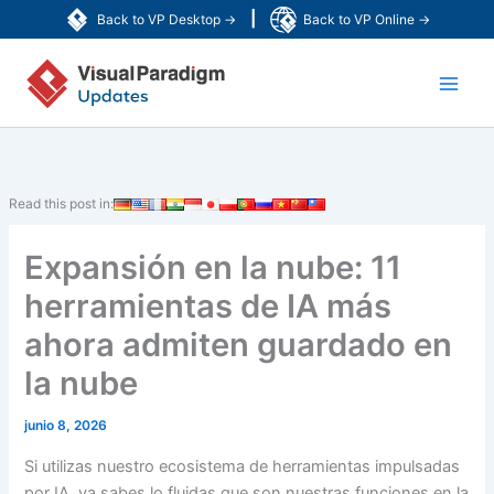
Ir
|
Back to VP Desktop →
Back to VP Online →
al
Main
contenido
Men
Read this post in:
Expansión en la nube: 11
herramientas de IA más
ahora admiten guardado en
la nube
junio 8, 2026
Si utilizas nuestro ecosistema de herramientas impulsadas
por IA, ya sabes lo fluidas que son nuestras funciones en la