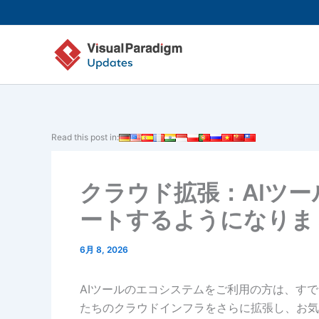
内
容
を
ス
キ
ッ
プ
Read this post in:
クラウド拡張：AIツー
ートするようになりま
6月 8, 2026
AIツールのエコシステムをご利用の方は、す
たちのクラウドインフラをさらに拡張し、お気