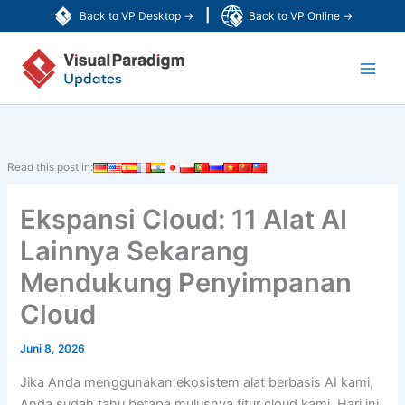
Lewati
|
Back to VP Desktop →
Back to VP Online →
ke
Main
konten
Men
Read this post in:
Ekspansi Cloud: 11 Alat AI
Lainnya Sekarang
Mendukung Penyimpanan
Cloud
Juni 8, 2026
Jika Anda menggunakan ekosistem alat berbasis AI kami,
Anda sudah tahu betapa mulusnya fitur cloud kami. Hari ini,