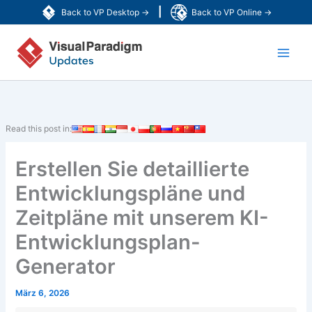
Zum
|
Back to VP Desktop →
Back to VP Online →
Inhalt
Main
springen
Men
Read this post in:
Erstellen Sie detaillierte
Entwicklungspläne und
Zeitpläne mit unserem KI-
Entwicklungsplan-
Generator
März 6, 2026