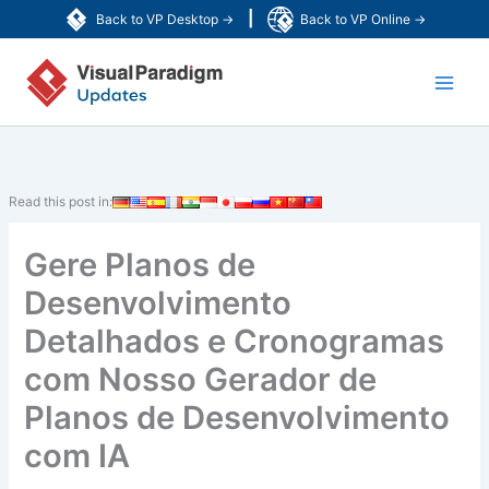
Skip
|
Back to VP Desktop →
Back to VP Online →
to
Main
content
Men
Read this post in:
Gere Planos de
Desenvolvimento
Detalhados e Cronogramas
com Nosso Gerador de
Planos de Desenvolvimento
com IA